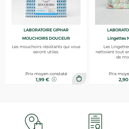
LABORATOIRE GIPHAR
LABORATO
MOUCHOIRS DOUCEUR
Lingettes 
Les mouchoirs résistants qui vous
Les Lingette
seront utiles.
nettoient tout e
de mo
Prix moyen constaté
Prix moye
1,99 €
2,9