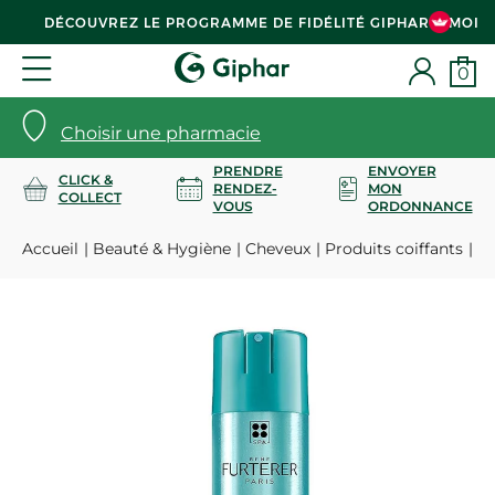
DÉCOUVREZ LE PROGRAMME DE FIDÉLITÉ GIPHAR & MOI
0
Choisir une pharmacie
PRENDRE
ENVOYER
CLICK &
RENDEZ-
MON
COLLECT
VOUS
ORDONNANCE
Accueil
Beauté & Hygiène
Cheveux
Produits coiffants
St