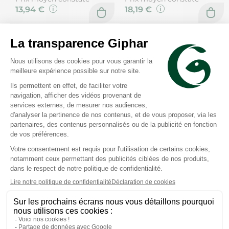
13,94 €
18,19 €
René Furterer
René Furterer
Tonucia shampooing
Color Glow masque éclat
repulpant 250ml
réparateur cheveux
colorés méchés 100ml
Prix moyen constaté
Prix moyen constaté
14,36 €
21,86 €