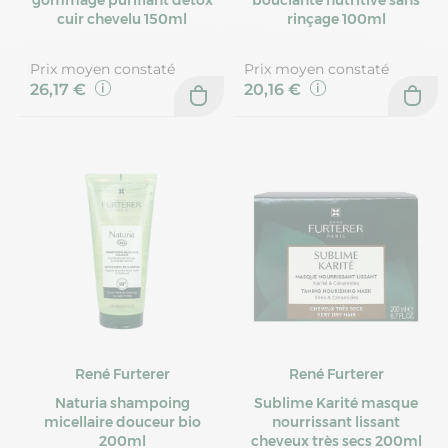
gommage purifiant détox
bouclante nutritive sans
cuir chevelu 150ml
rinçage 100ml
Prix moyen constaté
Prix moyen constaté
26,17 €
20,16 €
René Furterer
René Furterer
Naturia shampoing
Sublime Karité masque
micellaire douceur bio
nourrissant lissant
200ml
cheveux très secs 200ml