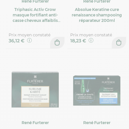
René Furterer
René Furterer
Triphasic Activ Grow
Absolue Keratine cure
masque fortifiant anti-
renaissance shampooing
casse cheveux affaiblis
réparateur 200ml
200ml
Prix moyen constaté
Prix moyen constaté
36,12 €
18,23 €
René Furterer
René Furterer