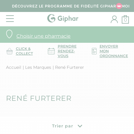
DÉCOUVREZ LE PROGRAMME DE FIDÉLITÉ GIPHAR & MOI
0
Choisir une pharmacie
PRENDRE
ENVOYER
CLICK &
RENDEZ-
MON
COLLECT
VOUS
ORDONNANCE
Accueil
Les Marques
René Furterer
RENÉ FURTERER
Trier par