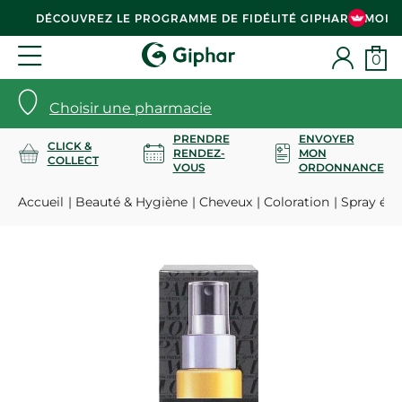
DÉCOUVREZ LE PROGRAMME DE FIDÉLITÉ GIPHAR & MOI
0
Choisir une pharmacie
PRENDRE
ENVOYER
CLICK &
RENDEZ-
MON
COLLECT
VOUS
ORDONNANCE
Accueil
Beauté & Hygiène
Cheveux
Coloration
Spray écla