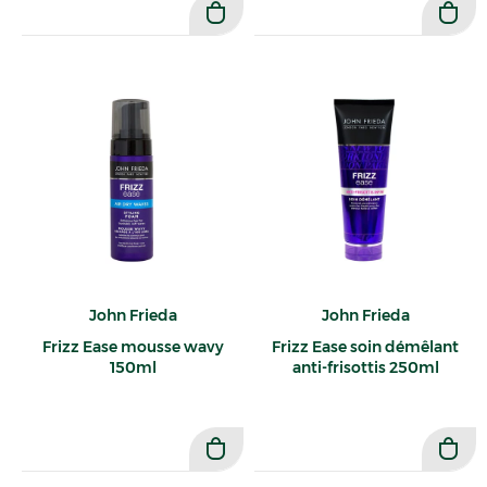
John Frieda
John Frieda
Frizz Ease mousse wavy
Frizz Ease soin démêlant
150ml
anti-frisottis 250ml