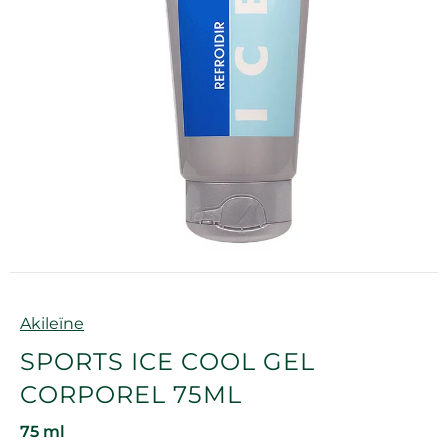
Marque
Akileïne
SPORTS ICE COOL GEL
CORPOREL 75ML
75 ml