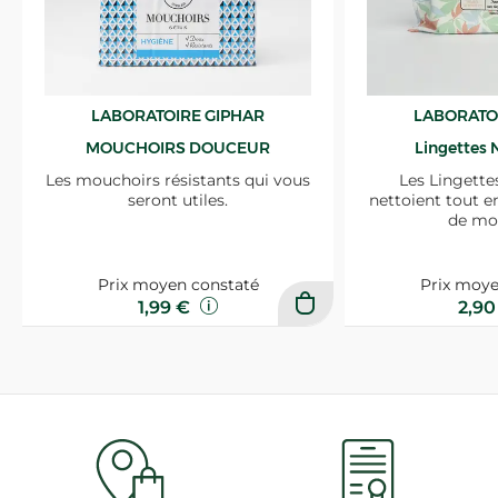
LABORATOIRE GIPHAR
LABORATO
MOUCHOIRS DOUCEUR
Lingettes 
Les mouchoirs résistants qui vous
Les Lingette
seront utiles.
nettoient tout e
de mo
Prix moyen constaté
Prix moye
1,99 €
2,9