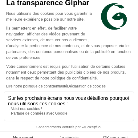
Akileïne
Akileïne
Podorape pour
Kids crème anti-
callosités et ongles
transpirante pour les
pieds 75ml
Prix moyen constaté
Prix moyen constaté
9,96 €
10,46 €