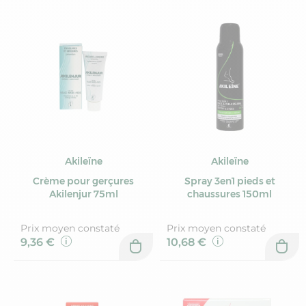
Akileïne
Akileïne
Crème pour gerçures
Spray 3en1 pieds et
Akilenjur 75ml
chaussures 150ml
Prix moyen constaté
Prix moyen constaté
9,36 €
10,68 €