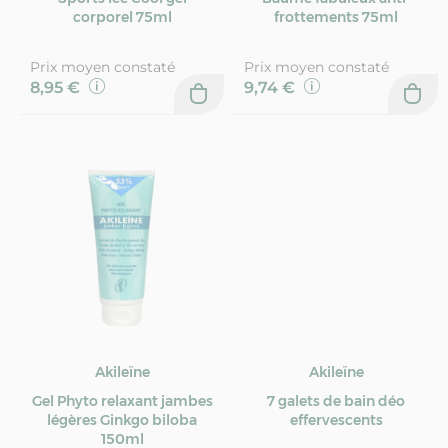
corporel 75ml
frottements 75ml
Prix moyen constaté
Prix moyen constaté
8,95 €
9,74 €
Akileïne
Akileïne
Gel Phyto relaxant jambes
7 galets de bain déo
légères Ginkgo biloba
effervescents
150ml