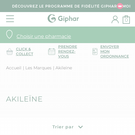
DÉCOUVREZ LE PROGRAMME DE FIDÉLITÉ GIPHAR & MOI
0
Choisir une pharmacie
PRENDRE
ENVOYER
CLICK &
RENDEZ-
MON
COLLECT
VOUS
ORDONNANCE
Accueil
Les Marques
Akileïne
AKILEÏNE
Trier par