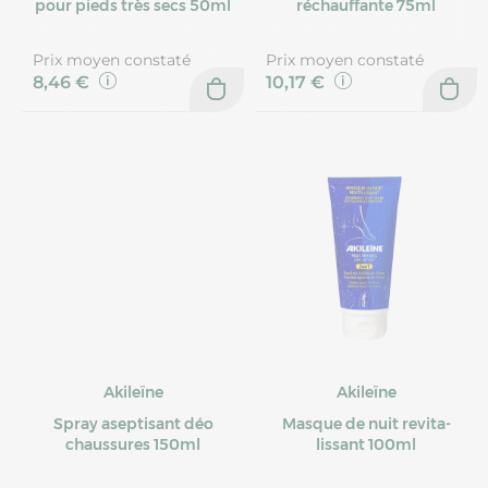
pour pieds très secs 50ml
réchauffante 75ml
Prix moyen constaté
Prix moyen constaté
8,46 €
10,17 €
Akileïne
Akileïne
Spray aseptisant déo
Masque de nuit revita-
chaussures 150ml
lissant 100ml