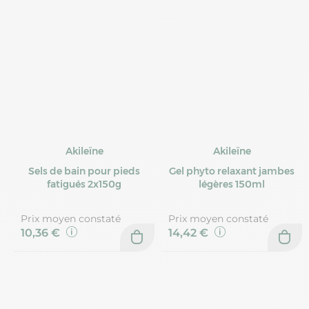
Akileïne
Akileïne
Sels de bain pour pieds
Gel phyto relaxant jambes
fatigués 2x150g
légères 150ml
Prix moyen constaté
Prix moyen constaté
10,36 €
14,42 €