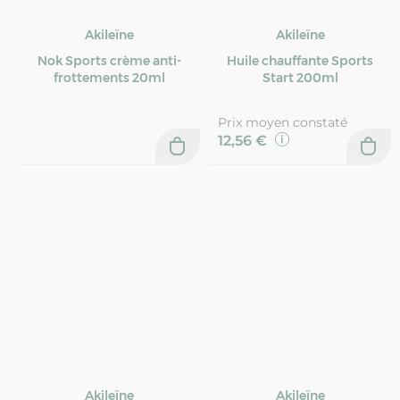
Akileïne
Akileïne
Nok Sports crème anti-
Huile chauffante Sports
frottements 20ml
Start 200ml
Prix moyen constaté
12,56 €
Akileïne
Akileïne