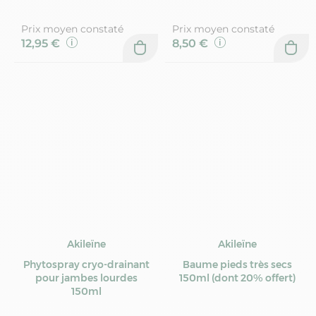
Prix moyen constaté
Prix moyen constaté
12,95 €
8,50 €
Akileïne
Akileïne
Phytospray cryo-drainant
Baume pieds très secs
pour jambes lourdes
150ml (dont 20% offert)
150ml