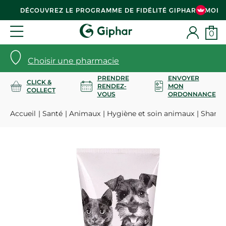
DÉCOUVREZ LE PROGRAMME DE FIDÉLITÉ GIPHAR & MOI
0
Choisir une pharmacie
PRENDRE
ENVOYER
CLICK &
RENDEZ-
MON
COLLECT
VOUS
ORDONNANCE
Accueil
Santé
Animaux
Hygiène et soin animaux
Shampo