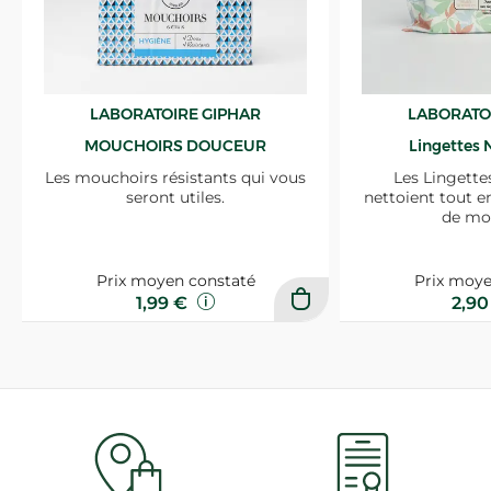
LABORATOIRE GIPHAR
LABORATO
MOUCHOIRS DOUCEUR
Lingettes 
Les mouchoirs résistants qui vous
Les Lingette
seront utiles.
nettoient tout e
de mo
Prix moyen constaté
Prix moye
1,99 €
2,9