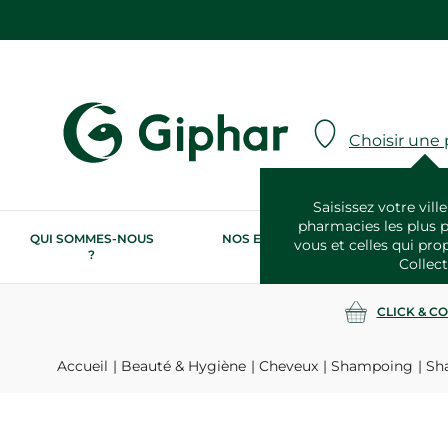
Choisir une
Saisissez votre ville
pharmacies les plus 
QUI SOMMES-NOUS
NOS ENGAGEMENTS
N
vous et celles qui pro
?
RSE
Collect
CLICK & C
Accueil
Beauté & Hygiène
Cheveux
Shampoing
Sha