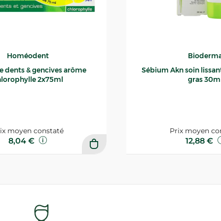
Homéodent
Bioderm
ce dents & gencives arôme
Sébium Akn soin lissant p
lorophylle 2x75ml
gras 30m
ix moyen constaté
Prix moyen co
8,04 €
12,88 €