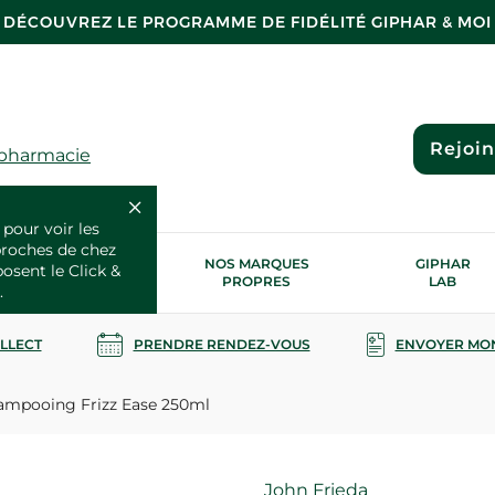
DÉCOUVREZ LE PROGRAMME DE FIDÉLITÉ GIPHAR & MOI
Rejoi
 pharmacie
 pour voir les
proches de chez
OS SERVICES
NOS MARQUES
GIPHAR
posent le Click &
SANTÉ
PROPRES
LAB
.
OLLECT
PRENDRE RENDEZ-VOUS
ENVOYER MO
mpooing Frizz Ease 250ml
Marque
John Frieda