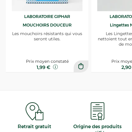
LABORATOIRE GIPHAR
LABORATO
MOUCHOIRS DOUCEUR
Lingettes 
Les mouchoirs résistants qui vous
Les Lingette
seront utiles.
nettoient tout e
de mo
Prix moyen constaté
Prix moye
1,99 €
2,9
Retrait gratuit
Origine des produits