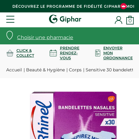
DÉCOUVREZ LE PROGRAMME DE FIDÉLITÉ GIPHAR & MOI
0
Choisir une pharmacie
PRENDRE
ENVOYER
CLICK &
RENDEZ-
MON
COLLECT
VOUS
ORDONNANCE
Accueil
Beauté & Hygiène
Corps
Sensitive 30 bandelettes