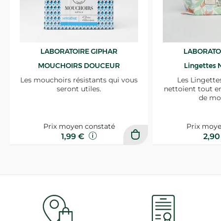
LABORATOIRE GIPHAR
LABORATO
MOUCHOIRS DOUCEUR
Lingettes 
Les mouchoirs résistants qui vous
Les Lingette
seront utiles.
nettoient tout e
de mo
Prix moyen constaté
Prix moye
1,99 €
2,9