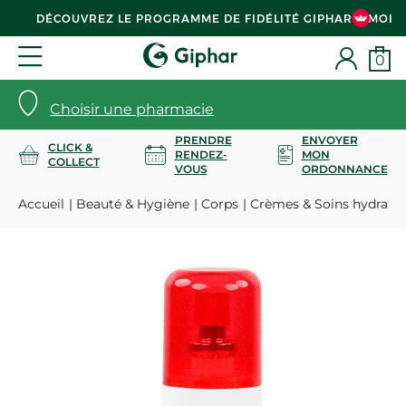
DÉCOUVREZ LE PROGRAMME DE FIDÉLITÉ GIPHAR & MOI
0
Choisir une pharmacie
PRENDRE
ENVOYER
CLICK &
RENDEZ-
MON
COLLECT
VOUS
ORDONNANCE
Accueil
Beauté & Hygiène
Corps
Crèmes & Soins hydrata