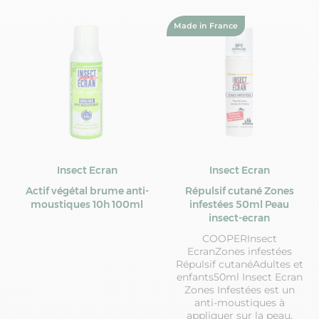
Made in France
Insect Ecran
Insect Ecran
Actif végétal brume anti-
Répulsif cutané Zones
moustiques 10h 100ml
infestées 50ml Peau
insect-ecran
COOPERInsect
EcranZones infestées
Répulsif cutanéAdultes et
enfants50ml Insect Ecran
Zones Infestées est un
anti-moustiques à
appliquer sur la peau,