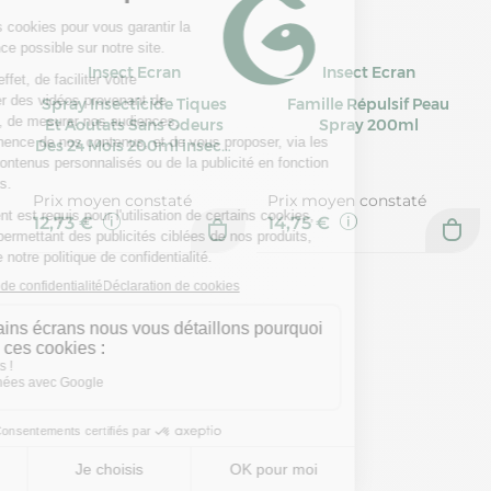
Insect Ecran
Insect Ecran
Spray Insecticide Tiques
Famille Répulsif Peau
Et Aoutats Sans Odeurs
Spray 200ml
Des 24 Mois 200ml insect-
ecran
Prix moyen constaté
Prix moyen constaté
12,73 €
14,75 €