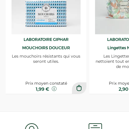
LABORATOIRE GIPHAR
LABORATO
MOUCHOIRS DOUCEUR
Lingettes 
Les mouchoirs résistants qui vous
Les Lingette
seront utiles.
nettoient tout e
de mo
Prix moyen constaté
Prix moye
1,99 €
2,9