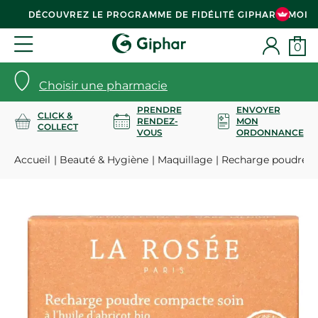
DÉCOUVREZ LE PROGRAMME DE FIDÉLITÉ GIPHAR & MOI
0
Choisir une pharmacie
PRENDRE
ENVOYER
CLICK &
RENDEZ-
MON
COLLECT
VOUS
ORDONNANCE
Accueil
Beauté & Hygiène
Maquillage
Recharge poudre co