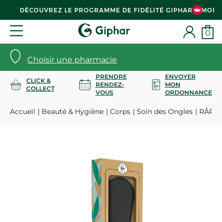
DÉCOUVREZ LE PROGRAMME DE FIDÉLITÉ GIPHAR & MOI
0
Choisir une pharmacie
PRENDRE
ENVOYER
CLICK &
RENDEZ-
MON
COLLECT
VOUS
ORDONNANCE
Accueil
Beauté & Hygiène
Corps
Soin des Ongles
RÂPE 