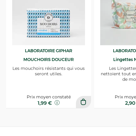
LABORATOIRE GIPHAR
LABORATO
MOUCHOIRS DOUCEUR
Lingettes 
Les mouchoirs résistants qui vous
Les Lingette
seront utiles.
nettoient tout e
de mo
Prix moyen constaté
Prix moye
1,99 €
2,9