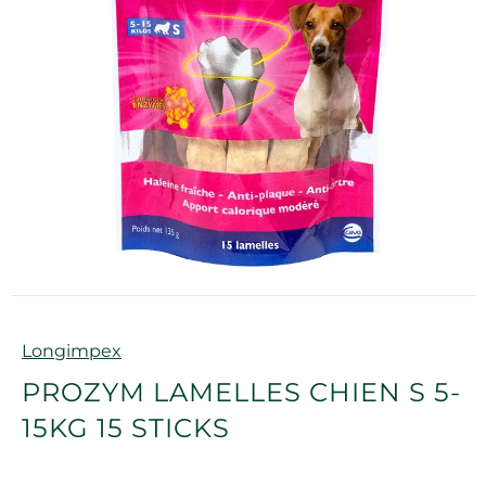
Marque
Longimpex
PROZYM LAMELLES CHIEN S 5-
15KG 15 STICKS