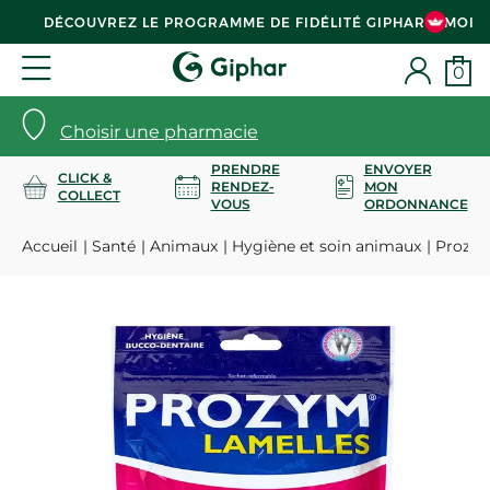
DÉCOUVREZ LE PROGRAMME DE FIDÉLITÉ GIPHAR & MOI
0
Choisir une pharmacie
PRENDRE
ENVOYER
CLICK &
RENDEZ-
MON
COLLECT
VOUS
ORDONNANCE
Accueil
Santé
Animaux
Hygiène et soin animaux
Prozym 