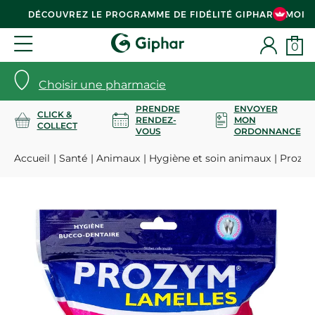
DÉCOUVREZ LE PROGRAMME DE FIDÉLITÉ GIPHAR & MOI
0
Choisir une pharmacie
PRENDRE
ENVOYER
CLICK &
RENDEZ-
MON
COLLECT
VOUS
ORDONNANCE
Accueil
Santé
Animaux
Hygiène et soin animaux
Prozym 