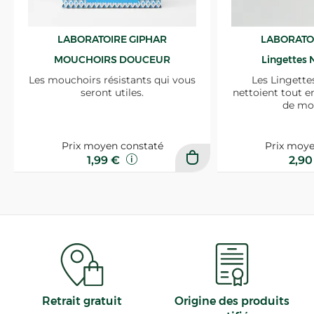
LABORATOIRE GIPHAR
LABORATO
MOUCHOIRS DOUCEUR
Lingettes 
Les mouchoirs résistants qui vous
Les Lingette
seront utiles.
nettoient tout e
de mo
Prix moyen constaté
Prix moye
1,99 €
2,9
Retrait gratuit
Origine des produits