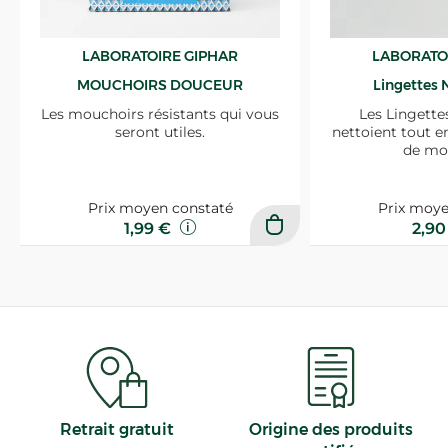
LABORATOIRE GIPHAR
LABORATO
MOUCHOIRS DOUCEUR
Lingettes 
Les mouchoirs résistants qui vous
Les Lingette
seront utiles.
nettoient tout e
de mo
Prix moyen constaté
Prix moye
1,99 €
2,9
Retrait gratuit
Origine des produits