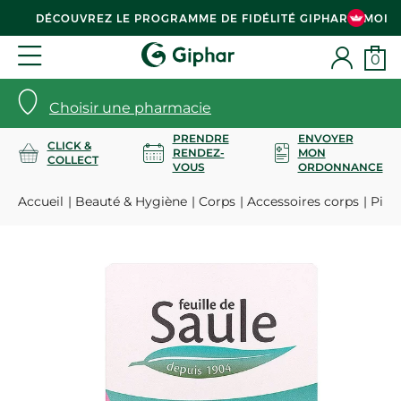
DÉCOUVREZ LE PROGRAMME DE FIDÉLITÉ GIPHAR & MOI
0
Choisir une pharmacie
PRENDRE
ENVOYER
CLICK &
RENDEZ-
MON
COLLECT
VOUS
ORDONNANCE
Accueil
Beauté & Hygiène
Corps
Accessoires corps
Pierr