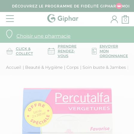
DÉCOUVREZ LE PROGRAMME DE FIDÉLITÉ GIPHAR & MOI
0
Choisir une pharmacie
PRENDRE
ENVOYER
CLICK &
RENDEZ-
MON
COLLECT
VOUS
ORDONNANCE
Accueil
Beauté & Hygiène
Corps
Soin buste & Jambes
Pe