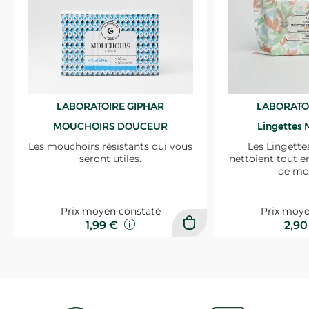
LABORATOIRE GIPHAR
LABORATO
MOUCHOIRS DOUCEUR
Lingettes 
Les mouchoirs résistants qui vous
Les Lingette
seront utiles.
nettoient tout e
de mo
Prix moyen constaté
Prix moye
1,99 €
2,9