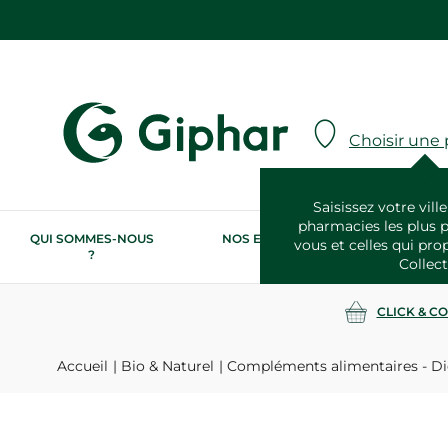
Choisir une
Saisissez votre ville
pharmacies les plus 
QUI SOMMES-NOUS
NOS ENGAGEMENTS
N
vous et celles qui pro
?
RSE
Collect
CLICK & C
Accueil
Bio & Naturel
Compléments alimentaires - Di