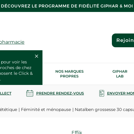
DÉCOUVREZ LE PROGRAMME DE FIDÉLITÉ GIPHAR & MOI
Rejoi
 pharmacie
 pour voir les
proches de chez
OS SERVICES
NOS MARQUES
GIPHAR
posent le Click &
SANTÉ
PROPRES
LAB
.
OLLECT
PRENDRE RENDEZ-VOUS
ENVOYER MO
ététique
Féminité et ménopause
Natalben grossesse 30 caps
Marque
Effik