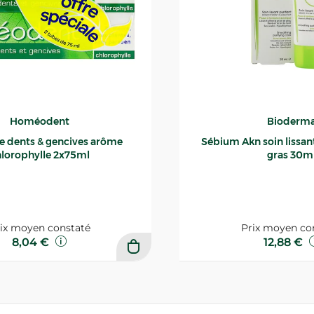
Homéodent
Bioderm
ce dents & gencives arôme
Sébium Akn soin lissant p
lorophylle 2x75ml
gras 30m
ix moyen constaté
Prix moyen co
8,04 €
12,88 €