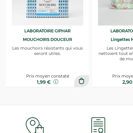
LABORATOIRE GIPHAR
LABORATO
MOUCHOIRS DOUCEUR
Lingettes 
Les mouchoirs résistants qui vous
Les Lingette
seront utiles.
nettoient tout e
de mo
Prix moyen constaté
Prix moye
1,99 €
2,9