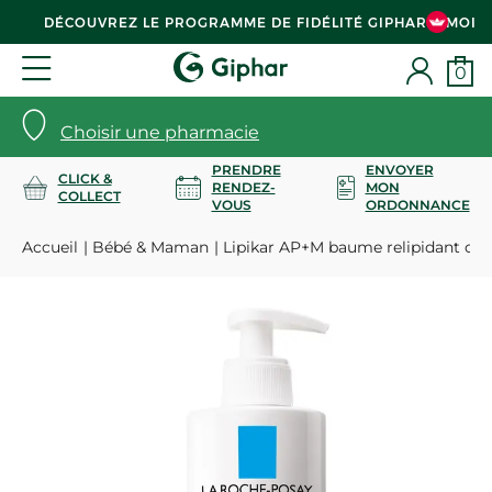
DÉCOUVREZ LE PROGRAMME DE FIDÉLITÉ GIPHAR & MOI
0
Choisir une pharmacie
PRENDRE
ENVOYER
CLICK &
RENDEZ-
MON
COLLECT
VOUS
ORDONNANCE
Accueil
Bébé & Maman
Lipikar AP+M baume relipidant co