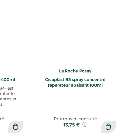
La Roche-Posay
te 400ml
Cicaplast B5 spray concentré
réparateur apaisant 100ml
AP+ est
rater le
antes et
s.
té
Prix moyen constaté
13,75 €