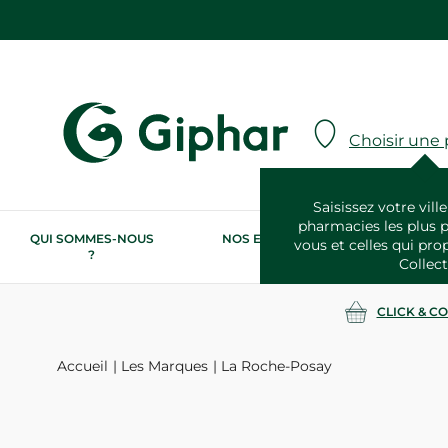
Choisir une
Saisissez votre ville
pharmacies les plus 
QUI SOMMES-NOUS
NOS ENGAGEMENTS
N
vous et celles qui pro
?
RSE
Collect
CLICK & C
Accueil
Les Marques
La Roche-Posay