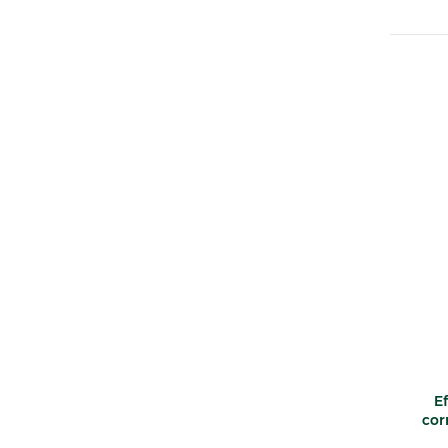
Ef
cor
bou