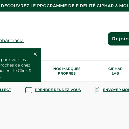
DÉCOUVREZ LE PROGRAMME DE FIDÉLITÉ GIPHAR & MOI
Rejoi
 pharmacie
 pour voir les
proches de chez
OS SERVICES
NOS MARQUES
GIPHAR
posent le Click &
SANTÉ
PROPRES
LAB
.
OLLECT
PRENDRE RENDEZ-VOUS
ENVOYER MO