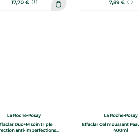
17,70 €
7,89 €
La Roche-Posay
La Roche-Posay
flaclar Duo+M soin triple
Effaclar Gel moussant Pea
rection anti-imperfections
400ml
tons et points noirs 40ml