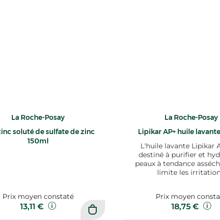
La Roche-Posay
La Roche-Posay
inc soluté de sulfate de zinc
Lipikar AP+ huile lavan
150ml
L'huile lavante Lipikar 
destiné à purifier et hyd
peaux à tendance asséch
limite les irritation
Prix moyen constaté
Prix moyen consta
13,11 €
18,75 €