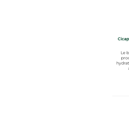
Cicap
Le 
prod
hydrat