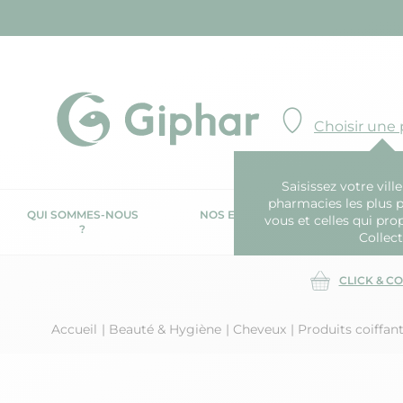
Choisir une
Saisissez votre ville
pharmacies les plus 
QUI SOMMES-NOUS
NOS ENGAGEMENTS
N
vous et celles qui pro
?
RSE
Collect
CLICK & C
Accueil
Beauté & Hygiène
Cheveux
Produits coiffan