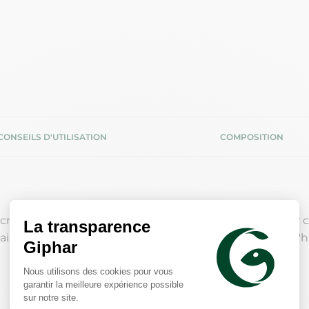
CONSEILS D'UTILISATION
COMPOSITION
réer des ondulations souples et douces, sans toucher co
laire, cette mousse légère et non collante contient de l'