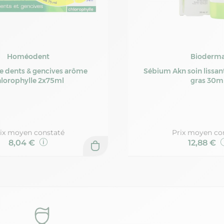
Homéodent
Bioderm
ce dents & gencives arôme
Sébium Akn soin lissant p
lorophylle 2x75ml
gras 30m
ix moyen constaté
Prix moyen co
8,04 €
12,88 €