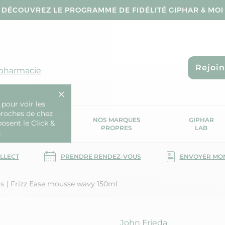
DÉCOUVREZ LE PROGRAMME DE FIDÉLITÉ GIPHAR & MOI
Rejoi
 pharmacie
 pour voir les
proches de chez
OS SERVICES
NOS MARQUES
GIPHAR
posent le Click &
SANTÉ
PROPRES
LAB
.
OLLECT
PRENDRE RENDEZ-VOUS
ENVOYER MO
ts
Frizz Ease mousse wavy 150ml
Marque
John Frieda