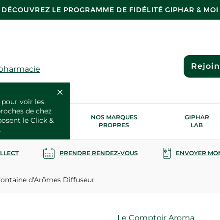
DÉCOUVREZ LE PROGRAMME DE FIDÉLITÉ GIPHAR & MOI
Rejoi
 pharmacie
 pour voir les
proches de chez
OS SERVICES
NOS MARQUES
GIPHAR
posent le Click &
SANTÉ
PROPRES
LAB
.
OLLECT
PRENDRE RENDEZ-VOUS
ENVOYER MO
ontaine d'Arômes Diffuseur
Marque
Le Comptoir Aroma