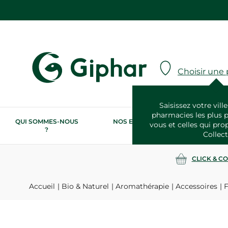
Choisir une
Saisissez votre ville
pharmacies les plus 
QUI SOMMES-NOUS
NOS ENGAGEMENTS
N
vous et celles qui pro
?
RSE
Collect
CLICK & C
Accueil
Bio & Naturel
Aromathérapie
Accessoires
F