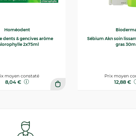
Homéodent
Bioderm
ce dents & gencives arôme
Sébium Akn soin lissant p
lorophylle 2x75ml
gras 30m
ix moyen constaté
Prix moyen co
8,04 €
12,88 €