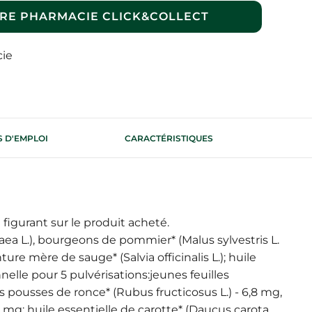
RE PHARMACIE CLICK&COLLECT
cie
 D'EMPLOI
CARACTÉRISTIQUES
 figurant sur le produit acheté.
 idaea L.), bourgeons de pommier* (Malus sylvestris L.
re mère de sauge* (Salvia officinalis L.); huile
nelle pour 5 pulvérisations:jeunes feuilles
nes pousses de ronce* (Rubus fructicosus L.) - 6,8 mg,
6 mg; huile essentielle de carotte* (Daucus carota