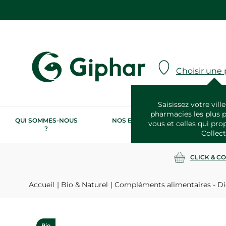
Choisir une
Saisissez votre ville
pharmacies les plus 
QUI SOMMES-NOUS
NOS ENGAGEMENTS
N
vous et celles qui pro
?
RSE
Collect
CLICK & C
Accueil
Bio & Naturel
Compléments alimentaires - Di
Bio