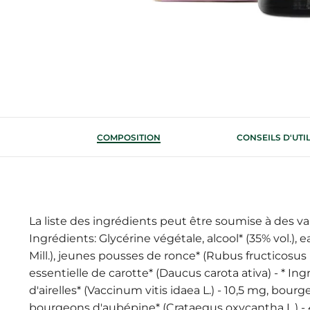
COMPOSITION
CONSEILS D'UTI
La liste des ingrédients peut être soumise à des vari
Ingrédients: Glycérine végétale, alcool* (35% vol.), e
Mill.), jeunes pousses de ronce* (Rubus fructicosus 
essentielle de carotte* (Daucus carota ativa) - * In
d'airelles* (Vaccinum vitis idaea L.) - 10,5 mg, bour
bourgeons d'aubépine* (Crataegus oxycantha L.) - 4,8