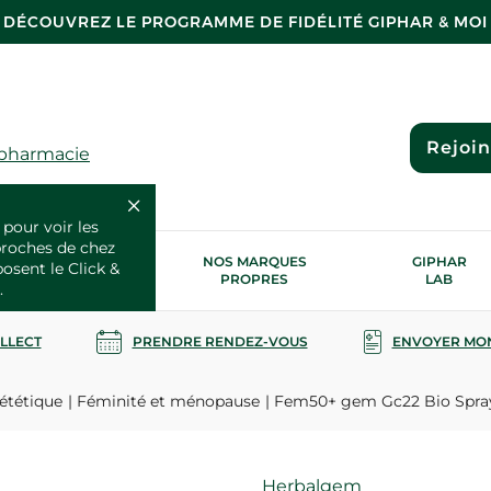
DÉCOUVREZ LE PROGRAMME DE FIDÉLITÉ GIPHAR & MOI
Rejoi
 pharmacie
 pour voir les
proches de chez
OS SERVICES
NOS MARQUES
GIPHAR
posent le Click &
SANTÉ
PROPRES
LAB
.
OLLECT
PRENDRE RENDEZ-VOUS
ENVOYER MO
ététique
Féminité et ménopause
Fem50+ gem Gc22 Bio Spra
Marque
Herbalgem