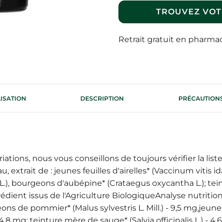
TROUVEZ VOT
Retrait gratuit en pharma
LISATION
DESCRIPTION
PRÉCAUTIONS
ations, nous vous conseillons de toujours vérifier la liste
au, extrait de : jeunes feuilles d'airelles* (Vaccinum vitis
L.), bourgeons d'aubépine* (Crataegus oxycantha L.); teintu
grédient issus de l'Agriculture BiologiqueAnalyse nutrition
geons de pommier* (Malus sylvestris L. Mill.) - 9,5 mg,jeu
 mg; teinture mère de sauge* (Salvia officinalis L.) - 4,