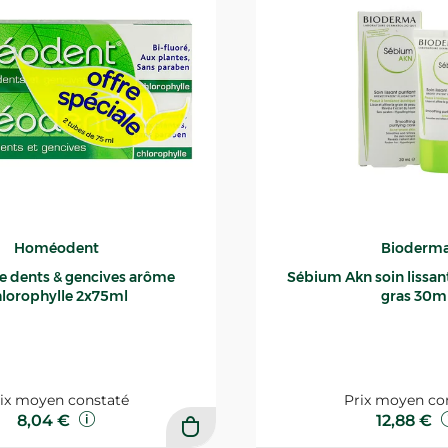
Homéodent
Bioderm
ce dents & gencives arôme
Sébium Akn soin lissant p
lorophylle 2x75ml
gras 30m
ix moyen constaté
Prix moyen co
8,04 €
12,88 €