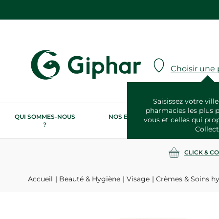
Choisir une
Saisissez votre ville
pharmacies les plus 
QUI SOMMES-NOUS
NOS ENGAGEMENTS
N
vous et celles qui pro
?
RSE
Collect
CLICK & C
Accueil
Beauté & Hygiène
Visage
Crèmes & Soins hy