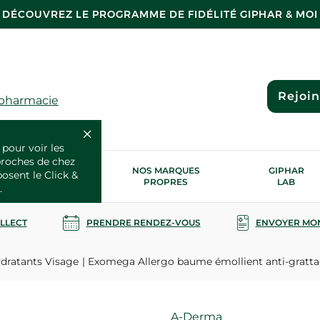
DÉCOUVREZ LE PROGRAMME DE FIDÉLITÉ GIPHAR & MOI
Rejoi
 pharmacie
 pour voir les
proches de chez
OS SERVICES
NOS MARQUES
GIPHAR
posent le Click &
SANTÉ
PROPRES
LAB
.
OLLECT
PRENDRE RENDEZ-VOUS
ENVOYER MO
dratants Visage
Exomega Allergo baume émollient anti-gratt
Marque
A-Derma