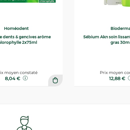
Homéodent
Bioderm
ce dents & gencives arôme
Sébium Akn soin lissant p
lorophylle 2x75ml
gras 30m
ix moyen constaté
Prix moyen co
8,04 €
12,88 €