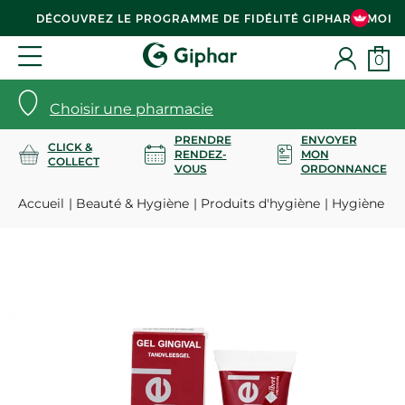
DÉCOUVREZ LE PROGRAMME DE FIDÉLITÉ GIPHAR & MOI
0
Choisir une pharmacie
PRENDRE
ENVOYER
CLICK &
RENDEZ-
MON
COLLECT
VOUS
ORDONNANCE
Accueil
Beauté & Hygiène
Produits d'hygiène
Hygiène bu