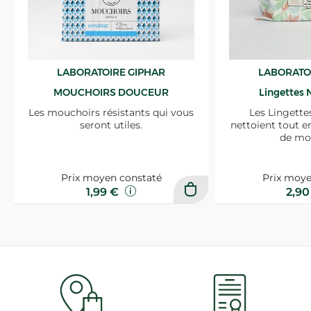
LABORATOIRE GIPHAR
LABORATO
MOUCHOIRS DOUCEUR
Lingettes 
Les mouchoirs résistants qui vous
Les Lingette
seront utiles.
nettoient tout e
de mo
Prix moyen constaté
Prix moye
1,99 €
2,9