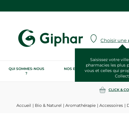
Choisir une
Saisissez votre ville
pharmacies les plus 
QUI SOMMES-NOUS
NOS ENGAGEMENTS
N
vous et celles qui pro
?
RSE
Collect
CLICK & C
Accueil
Bio & Naturel
Aromathérapie
Accessoires
D