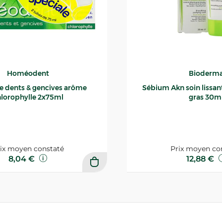
Homéodent
Bioderm
ce dents & gencives arôme
Sébium Akn soin lissant p
lorophylle 2x75ml
gras 30m
ix moyen constaté
Prix moyen co
8,04 €
12,88 €