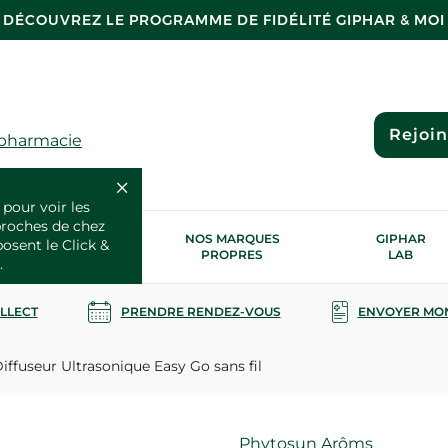
DÉCOUVREZ LE PROGRAMME DE FIDÉLITÉ GIPHAR & MOI
Rejoi
 pharmacie
 pour voir les
proches de chez
OS SERVICES
NOS MARQUES
GIPHAR
posent le Click &
SANTÉ
PROPRES
LAB
.
OLLECT
PRENDRE RENDEZ-VOUS
ENVOYER MO
iffuseur Ultrasonique Easy Go sans fil
Marque
Phytosun Arôms