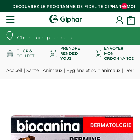
DÉCOUVREZ LE PROGRAMME DE FIDÉLITÉ GIPHAR & MOI
0
Choisir une pharmacie
PRENDRE
ENVOYER
CLICK &
RENDEZ-
MON
COLLECT
VOUS
ORDONNANCE
Accueil
Santé
Animaux
Hygiène et soin animaux
Dermin