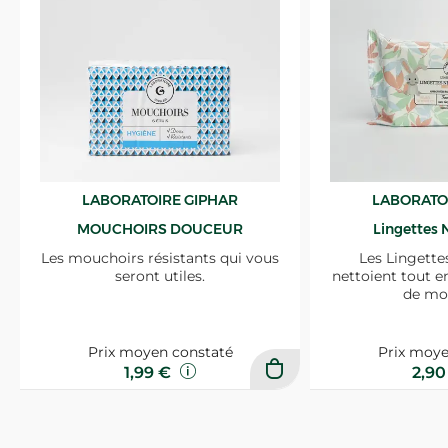
LABORATOIRE GIPHAR
LABORATO
MOUCHOIRS DOUCEUR
Lingettes 
Les mouchoirs résistants qui vous
Les Lingette
seront utiles.
nettoient tout e
de mo
Prix moyen constaté
Prix moye
1,99 €
2,9