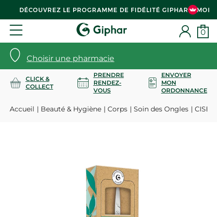
DÉCOUVREZ LE PROGRAMME DE FIDÉLITÉ GIPHAR & MOI
0
Choisir une pharmacie
PRENDRE
ENVOYER
CLICK &
RENDEZ-
MON
COLLECT
VOUS
ORDONNANCE
Accueil
Beauté & Hygiène
Corps
Soin des Ongles
CISEA