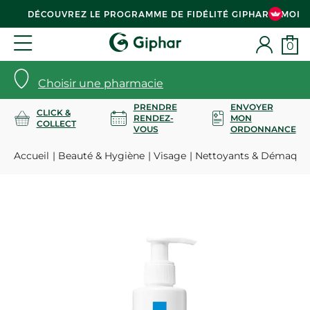
DÉCOUVREZ LE PROGRAMME DE FIDÉLITÉ GIPHAR & MOI
0
Choisir une pharmacie
PRENDRE
ENVOYER
CLICK &
RENDEZ-
MON
COLLECT
VOUS
ORDONNANCE
Accueil
Beauté & Hygiène
Visage
Nettoyants & Démaquil