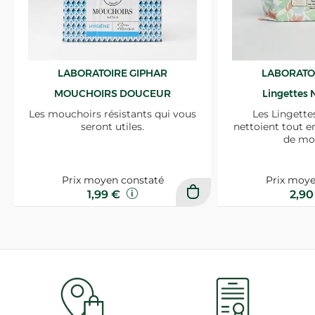
LABORATOIRE GIPHAR
LABORATO
MOUCHOIRS DOUCEUR
Lingettes 
Les mouchoirs résistants qui vous
Les Lingette
seront utiles.
nettoient tout e
de mo
Prix moyen constaté
Prix moye
1,99 €
2,9