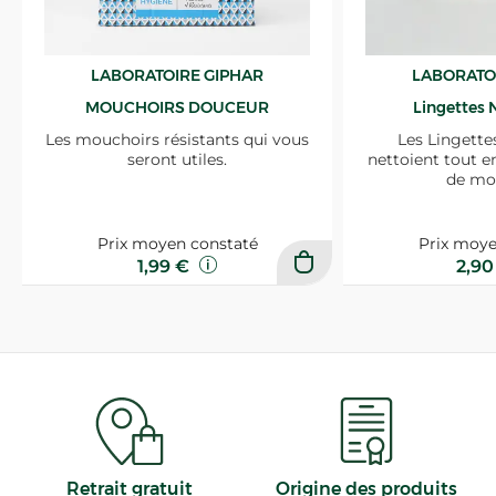
LABORATOIRE GIPHAR
LABORATO
MOUCHOIRS DOUCEUR
Lingettes 
Les mouchoirs résistants qui vous
Les Lingette
seront utiles.
nettoient tout e
de mo
Prix moyen constaté
Prix moye
1,99 €
2,9
Retrait gratuit
Origine des produits