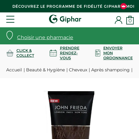
DÉCOUVREZ LE PROGRAMME DE FIDÉLITÉ GIPHAR & MOI
0
Choisir une pharmacie
PRENDRE
ENVOYER
CLICK &
RENDEZ-
MON
COLLECT
VOUS
ORDONNANCE
Accueil
Beauté & Hygiène
Cheveux
Après shampoing
Br