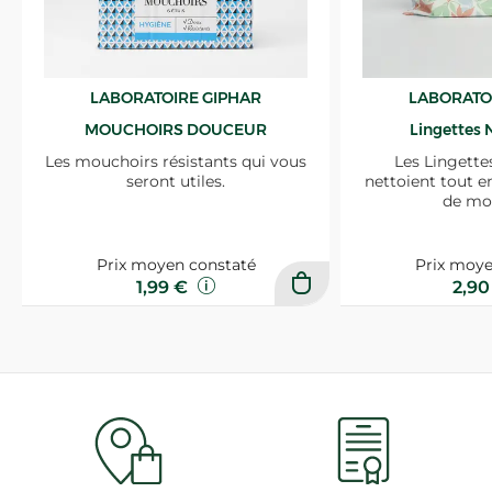
LABORATOIRE GIPHAR
LABORATO
MOUCHOIRS DOUCEUR
Lingettes 
Les mouchoirs résistants qui vous
Les Lingette
seront utiles.
nettoient tout e
de mo
Prix moyen constaté
Prix moye
1,99 €
2,9