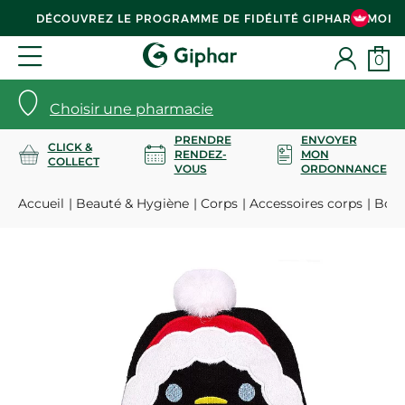
DÉCOUVREZ LE PROGRAMME DE FIDÉLITÉ GIPHAR & MOI
0
Choisir une pharmacie
PRENDRE
ENVOYER
CLICK &
RENDEZ-
MON
COLLECT
VOUS
ORDONNANCE
Accueil
Beauté & Hygiène
Corps
Accessoires corps
Bouil