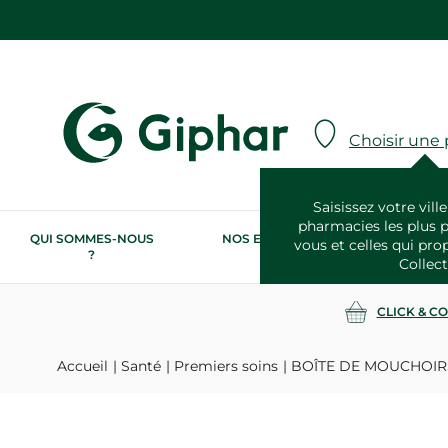
Choisir une
Saisissez votre ville
pharmacies les plus 
QUI SOMMES-NOUS
NOS ENGAGEMENTS
N
vous et celles qui pro
?
RSE
Collect
CLICK & C
Accueil
Santé
Premiers soins
BOÎTE DE MOUCHOIR