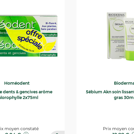
Homéodent
Bioderm
ce dents & gencives arôme
Sébium Akn soin lissant p
lorophylle 2x75ml
gras 30m
ix moyen constaté
Prix moyen co