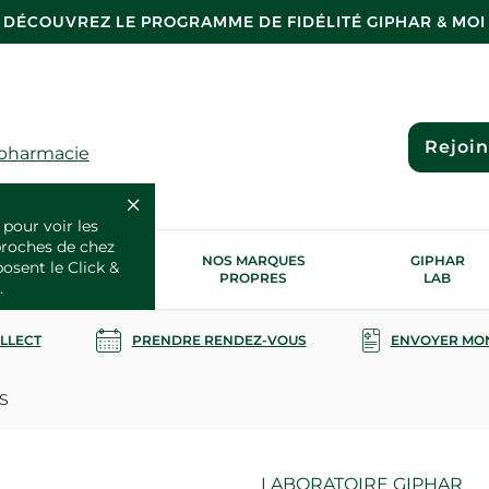
DÉCOUVREZ LE PROGRAMME DE FIDÉLITÉ GIPHAR & MOI
Rejoi
 pharmacie
 pour voir les
proches de chez
OS SERVICES
NOS MARQUES
GIPHAR
posent le Click &
SANTÉ
PROPRES
LAB
.
OLLECT
PRENDRE RENDEZ-VOUS
ENVOYER MO
S
Marque
LABORATOIRE GIPHAR