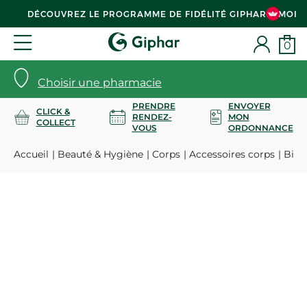
DÉCOUVREZ LE PROGRAMME DE FIDÉLITÉ GIPHAR & MOI
0
Choisir une pharmacie
PRENDRE
ENVOYER
CLICK &
RENDEZ-
MON
COLLECT
VOUS
ORDONNANCE
Accueil
Beauté & Hygiène
Corps
Accessoires corps
Bi-râ