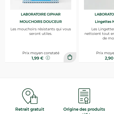
LABORATOIRE GIPHAR
LABORATO
MOUCHOIRS DOUCEUR
Lingettes 
Les mouchoirs résistants qui vous
Les Lingette
seront utiles.
nettoient tout e
de mo
Prix moyen constaté
Prix moye
1,99 €
2,9
Retrait gratuit
Origine des produits