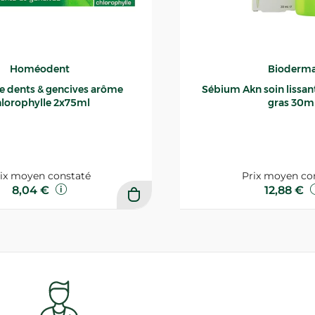
Homéodent
Bioderm
ce dents & gencives arôme
Sébium Akn soin lissant p
lorophylle 2x75ml
gras 30m
ix moyen constaté
Prix moyen co
8,04 €
12,88 €