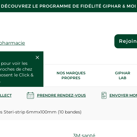
DÉCOUVREZ LE PROGRAMME DE FIDÉLITÉ GIPHAR & MOI
Rejoi
 pharmacie
 pour voir les
proches de chez
OS SERVICES
NOS MARQUES
GIPHAR
posent le Click &
SANTÉ
PROPRES
LAB
.
OLLECT
PRENDRE RENDEZ-VOUS
ENVOYER MO
 Steri-strip 6mmx100mm (10 bandes)
Marque
3M santé