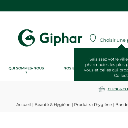
Choisir une
Saisissez votre ville
pharmacies les plus 
QUI SOMMES-NOUS
NOS ENGAGEMENTS
N
vous et celles qui pro
?
RSE
Collect
CLICK & C
Accueil
Beauté & Hygiène
Produits d'hygiène
Bandes