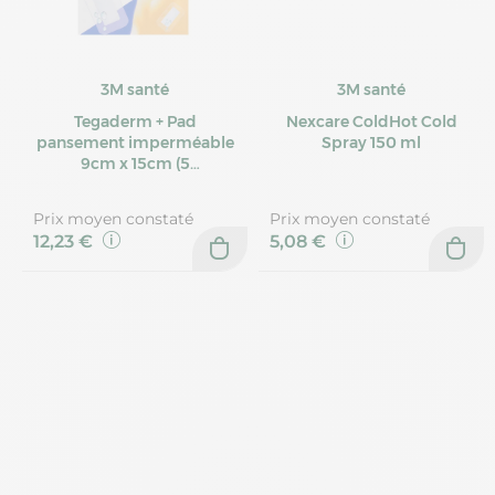
3M santé
3M santé
Tegaderm + Pad
Nexcare ColdHot Cold
pansement imperméable
Spray 150 ml
9cm x 15cm (5
pansements
imperméables)
Prix moyen constaté
Prix moyen constaté
12,23 €
5,08 €