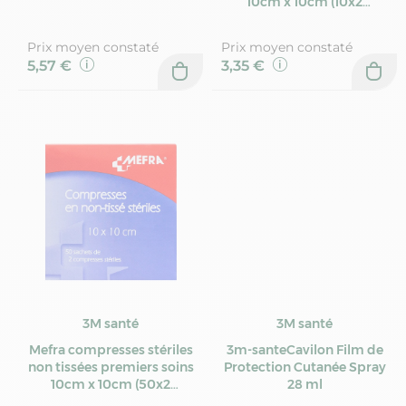
10cm x 10cm (10x2
compresses)
Prix moyen constaté
Prix moyen constaté
5,57 €
3,35 €
3M santé
3M santé
Mefra compresses stériles
3m-santeCavilon Film de
non tissées premiers soins
Protection Cutanée Spray
10cm x 10cm (50x2
28 ml
compresses)