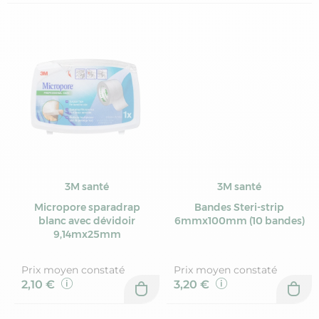
3M santé
3M santé
Micropore sparadrap
Bandes Steri-strip
blanc avec dévidoir
6mmx100mm (10 bandes)
9,14mx25mm
Prix moyen constaté
Prix moyen constaté
2,10 €
3,20 €