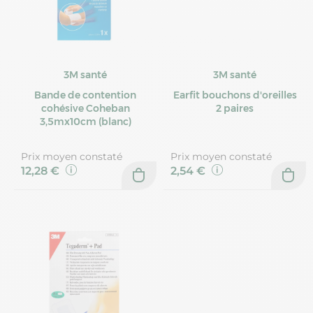
3M santé
3M santé
Bande de contention
Earfit bouchons d'oreilles
cohésive Coheban
2 paires
3,5mx10cm (blanc)
Prix moyen constaté
Prix moyen constaté
12,28 €
2,54 €