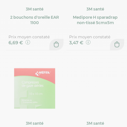
3M santé
3M santé
2 bouchons d'oreille EAR
Medipore H sparadrap
1100
non-tissé 5cmx5m
Prix moyen constaté
Prix moyen constaté
6,69 €
3,47 €
3M santé
3M santé