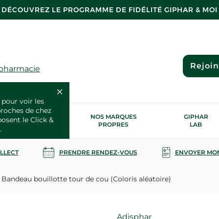
DÉCOUVREZ LE PROGRAMME DE FIDÉLITÉ GIPHAR & MOI
Rejoi
 pharmacie
 pour voir les
proches de chez
OS SERVICES
NOS MARQUES
GIPHAR
posent le Click &
SANTÉ
PROPRES
LAB
.
OLLECT
PRENDRE RENDEZ-VOUS
ENVOYER MO
Bandeau bouillotte tour de cou (Coloris aléatoire)
Marque
Adisphar