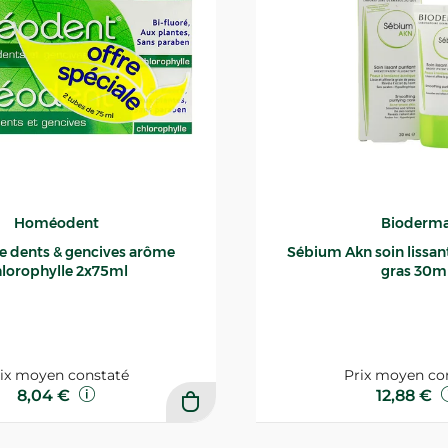
Homéodent
Bioderm
ce dents & gencives arôme
Sébium Akn soin lissant p
lorophylle 2x75ml
gras 30m
ix moyen constaté
Prix moyen co
8,04 €
12,88 €