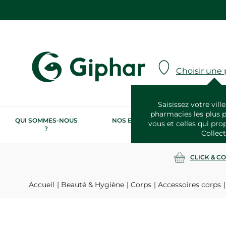
Choisir une
Saisissez votre ville
pharmacies les plus 
QUI SOMMES-NOUS
NOS ENGAGEMENTS
N
vous et celles qui pro
?
RSE
Collect
CLICK & C
Accueil
Beauté & Hygiène
Corps
Accessoires corps