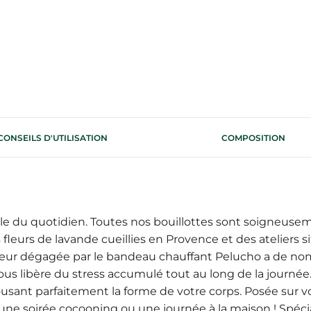
CONSEILS D'UTILISATION
COMPOSITION
able du quotidien. Toutes nos bouillottes sont soigneuse
 fleurs de lavande cueillies en Provence et des ateliers s
aleur dégagée par le bandeau chauffant Pelucho a de no
vous libère du stress accumulé tout au long de la journée.
sant parfaitement la forme de votre corps. Posée sur vot
r une soirée cocooning ou une journée à la maison ! Spéc