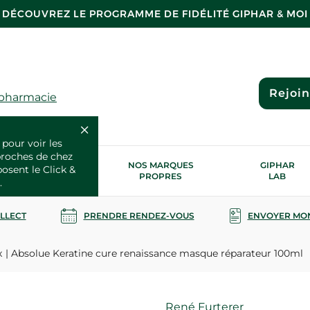
DÉCOUVREZ LE PROGRAMME DE FIDÉLITÉ GIPHAR & MOI
Rejoi
 pharmacie
 pour voir les
proches de chez
OS SERVICES
NOS MARQUES
GIPHAR
posent le Click &
SANTÉ
PROPRES
LAB
.
OLLECT
PRENDRE RENDEZ-VOUS
ENVOYER MO
x
Absolue Keratine cure renaissance masque réparateur 100ml
Marque
René Furterer