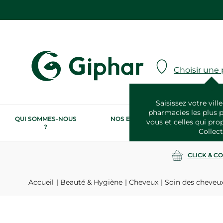
Choisir une
Saisissez votre ville
pharmacies les plus 
QUI SOMMES-NOUS
NOS ENGAGEMENTS
N
vous et celles qui pro
?
RSE
Collect
CLICK & C
Accueil
Beauté & Hygiène
Cheveux
Soin des cheveu