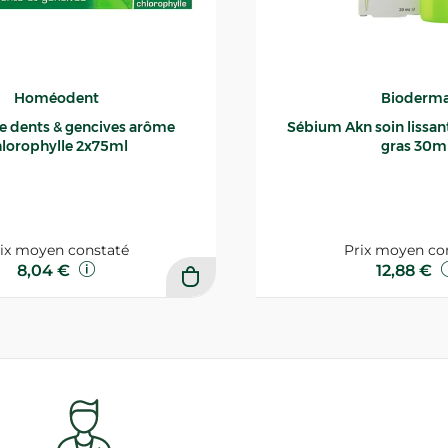
Homéodent
Bioderm
ce dents & gencives arôme
Sébium Akn soin lissant p
lorophylle 2x75ml
gras 30m
ix moyen constaté
Prix moyen co
8,04 €
12,88 €