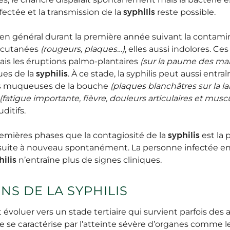
fectée et la transmission de la
syphilis
reste possible.
en général durant la première année suivant la contamin
s cutanées
(rougeurs, plaques…)
, elles aussi indolores. 
mais les éruptions palmo-plantaires
(sur la paume des main
ques de la
syphilis
. À ce stade, la syphilis peut aussi entr
es muqueuses de la bouche
(plaques blanchâtres sur la l
(fatigue importante, fièvre, douleurs articulaires et musc
ditifs.
remières phases que la contagiosité de la
syphilis
est la 
uite à nouveau spontanément. La personne infectée en
hilis
n’entraîne plus de signes cliniques.
NS DE LA SYPHILIS
évoluer vers un stade tertiaire qui survient parfois des 
 se caractérise par l’atteinte sévère d’organes comme le