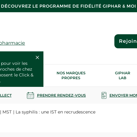
DÉCOUVREZ LE PROGRAMME DE FIDÉLITÉ GIPHAR & MOI
Rejoi
 pharmacie
 pour voir les
proches de chez
OS SERVICES
NOS MARQUES
GIPHAR
posent le Click &
SANTÉ
PROPRES
LAB
.
OLLECT
PRENDRE RENDEZ-VOUS
ENVOYER MO
MST
La syphilis : une IST en recrudescence