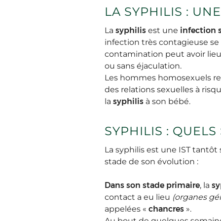
LA SYPHILIS : U
La
syphilis
est une
infection
infection très contagieuse se
contamination peut avoir lie
ou sans éjaculation.
Les hommes homosexuels repr
des relations sexuelles à ri
la
syphilis
à son bébé.
SYPHILIS : QUEL
La syphilis est une IST tan
stade de son évolution :
Dans son stade primaire
, la
sy
contact a eu lieu
(organes gén
appelées «
chancres
».
Au bout de quelques semaines