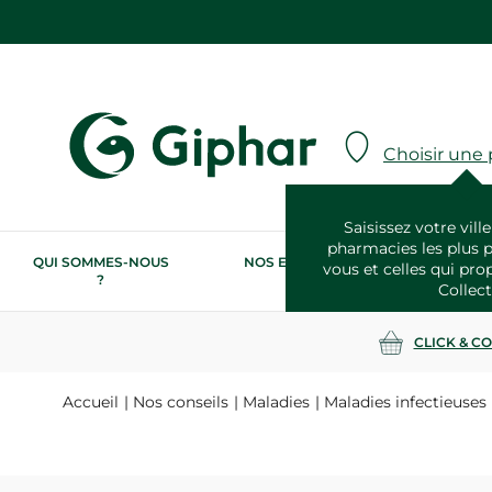
Choisir une
Saisissez votre ville
pharmacies les plus 
QUI SOMMES-NOUS
NOS ENGAGEMENTS
N
vous et celles qui pro
?
RSE
Collect
CLICK & C
Accueil
Nos conseils
Maladies
Maladies infectieuses