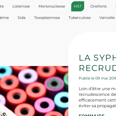
te
Listeriose
Mononucleose
MST
Oreillons
cémie
Sida
Toxoplasmose
Tuberculose
Varicelle
LA SYPH
RECRU
Publié le 09 mai 20
Loin d’être une ma
recrudescence dep
efficacement cett
éviter sa propagat