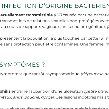
NE INFECTION D’ORIGINE BACTÉRI
 sexuellement transmissible
(IST)
causée par une bactérie
 transmet lors de relations sexuelles non-protégées avec 
u au cours de rapports vaginaux, anaux ou oro-génitaux
(
ésentent la population la plus touchée par cette IST 
sque sans protection peut être contaminée. Une femme in
S SYMPTÔMES ?
tôt symptomatique tantôt asymptomatique
(dépourvue d
philis
entraîne l’apparition d’une ulcération
(petite plaie)
itaux, anus, bouche, gorge)
. Ces lésions indolores mais
, le chancre disparaît spontanément mais la bactérie e