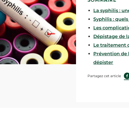
SOMMAIRE
La syphilis : u
Syphilis : que
Les complicatio
Dépistage de l
Le traitement d
Prévention de la
dépister
Partagez cet article