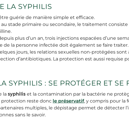
E LA SYPHILIS
tre guérie de manière simple et efficace.
e au stade primaire ou secondaire, le traitement consist
lline.
 depuis plus d’un an, trois injections espacées d’une sem
ire de la personne infectée doit également se faire trait
elques jours, les relations sexuelles non-protégées sont 
ection d’antibiotiques. La protection est aussi requise p
A SYPHILIS : SE PROTÉGER ET SE 
e la
syphilis
et la contamination par la bactérie ne protè
e protection reste donc
le préservatif
, y compris pour la 
artenaires multiples, le dépistage permet de détecter l’i
nnes sans le savoir.