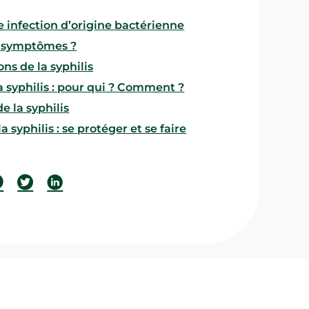
ne infection d’origine bactérienne
ls symptômes ?
ns de la syphilis
a syphilis : pour qui ? Comment ?
e la syphilis
 syphilis : se protéger et se faire