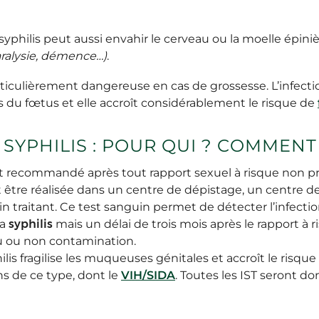
a syphilis peut aussi envahir le cerveau ou la moelle épin
aralysie, démence…)
.
ticulièrement dangereuse en cas de grossesse. L’infecti
du fœtus et elle accroît considérablement le risque de
 SYPHILIS : POUR QUI ? COMMENT
t recommandé après tout rapport sexuel à risque non pro
 être réalisée dans un centre de dépistage, un centre de
n traitant. Ce test sanguin permet de détecter l’infectio
la
syphilis
mais un délai de trois mois après le rapport à 
 eu ou non contamination.
philis fragilise les muqueuses génitales et accroît le risqu
ns de ce type, dont le
VIH/SIDA
. Toutes les IST seront do