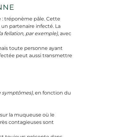
ENNE
 : tréponème pâle. Cette
un partenaire infecté. La
la fellation, par exemple)
, avec
mais toute personne ayant
fectée peut aussi transmettre
e symptômes)
, en fonction du
sur la muqueuse où le
 très contagieuses sont
st toujours présente dans