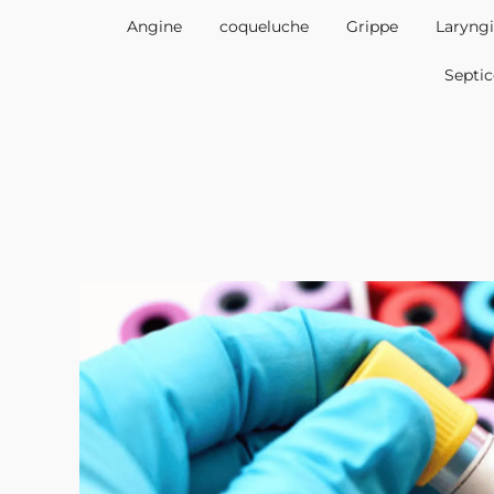
Angine
coqueluche
Grippe
Laryngi
Septi