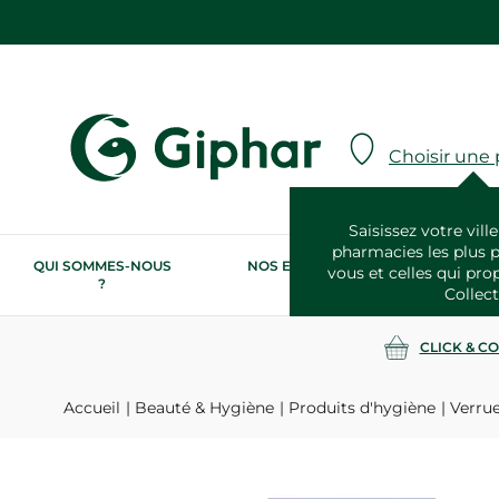
Choisir une
Saisissez votre ville
pharmacies les plus 
QUI SOMMES-NOUS
NOS ENGAGEMENTS
N
vous et celles qui pro
?
RSE
Collect
CLICK & C
Accueil
Beauté & Hygiène
Produits d'hygiène
Verrue