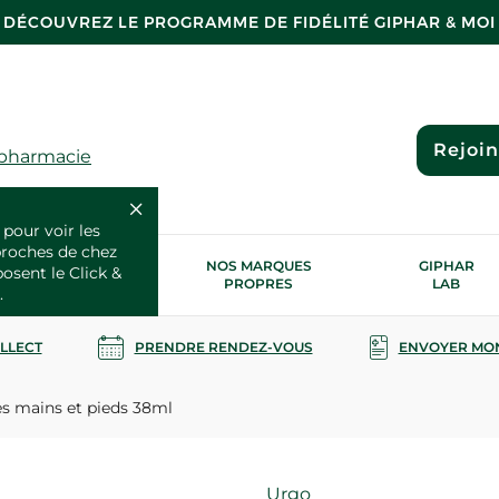
DÉCOUVREZ LE PROGRAMME DE FIDÉLITÉ GIPHAR & MOI
Rejoi
 pharmacie
 pour voir les
proches de chez
OS SERVICES
NOS MARQUES
GIPHAR
posent le Click &
SANTÉ
PROPRES
LAB
.
OLLECT
PRENDRE RENDEZ-VOUS
ENVOYER MO
s mains et pieds 38ml
Marque
Urgo