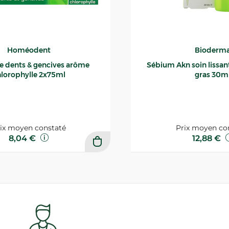
Homéodent
Bioderm
ce dents & gencives arôme
Sébium Akn soin lissant p
lorophylle 2x75ml
gras 30m
ix moyen constaté
Prix moyen co
8,04 €
12,88 €