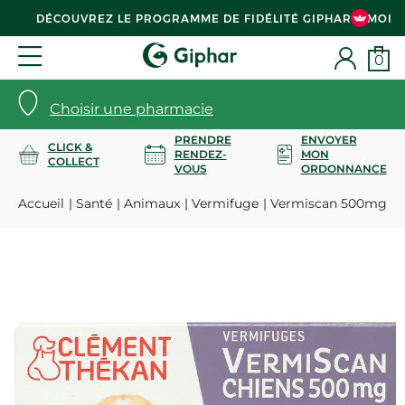
DÉCOUVREZ LE PROGRAMME DE FIDÉLITÉ GIPHAR & MOI
0
Choisir une pharmacie
PRENDRE
ENVOYER
CLICK &
RENDEZ-
MON
COLLECT
VOUS
ORDONNANCE
Accueil
Santé
Animaux
Vermifuge
Vermiscan 500mg ver