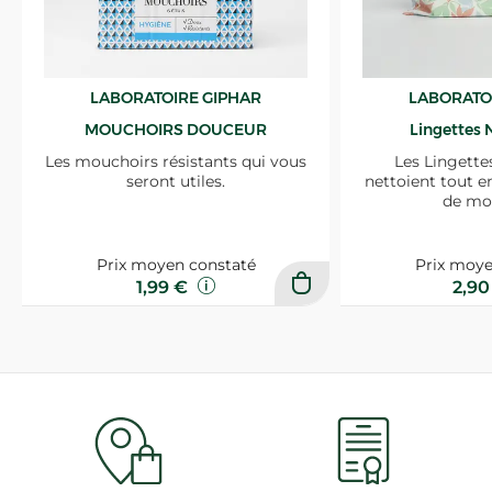
LABORATOIRE GIPHAR
LABORATO
MOUCHOIRS DOUCEUR
Lingettes 
Les mouchoirs résistants qui vous
Les Lingette
seront utiles.
nettoient tout e
de mo
Prix moyen constaté
Prix moye
1,99 €
2,9