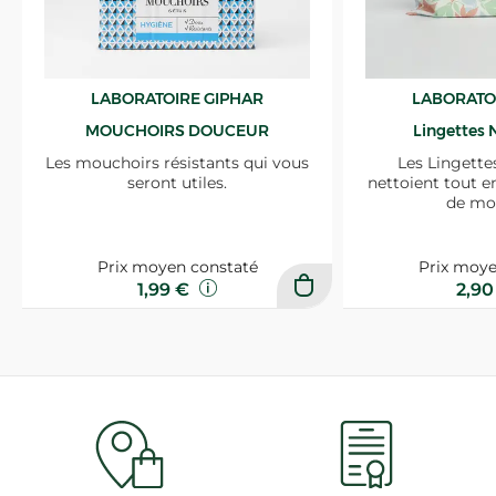
LABORATOIRE GIPHAR
LABORATO
MOUCHOIRS DOUCEUR
Lingettes 
Les mouchoirs résistants qui vous
Les Lingette
seront utiles.
nettoient tout e
de mo
Prix moyen constaté
Prix moye
1,99 €
2,9