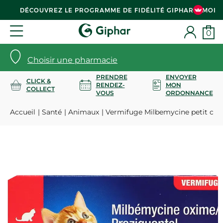
DÉCOUVREZ LE PROGRAMME DE FIDÉLITÉ GIPHAR & MOI
0
Choisir une pharmacie
PRENDRE
ENVOYER
CLICK &
RENDEZ-
MON
COLLECT
VOUS
ORDONNANCE
Accueil
Santé
Animaux
Vermifuge Milbemycine petit chat