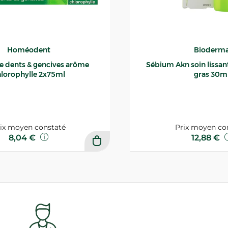
Homéodent
Bioderm
ce dents & gencives arôme
Sébium Akn soin lissant p
lorophylle 2x75ml
gras 30m
ix moyen constaté
Prix moyen co
8,04 €
12,88 €