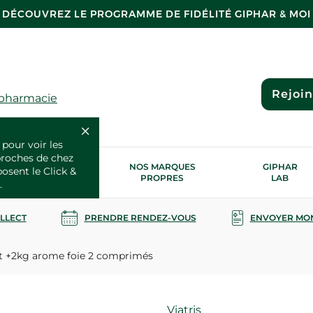
DÉCOUVREZ LE PROGRAMME DE FIDÉLITÉ GIPHAR & MOI
Rejoi
 pharmacie
 pour voir les
proches de chez
OS SERVICES
NOS MARQUES
GIPHAR
posent le Click &
SANTÉ
PROPRES
LAB
.
OLLECT
PRENDRE RENDEZ-VOUS
ENVOYER MO
t +2kg arome foie 2 comprimés
Marque
Viatris