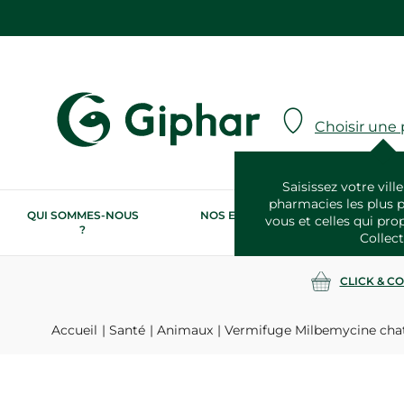
Choisir une
Saisissez votre ville
pharmacies les plus 
QUI SOMMES-NOUS
NOS ENGAGEMENTS
N
vous et celles qui pro
?
RSE
Collect
CLICK & C
Accueil
Santé
Animaux
Vermifuge Milbemycine cha