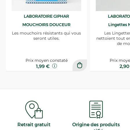
LABORATOIRE GIPHAR
LABORATO
MOUCHOIRS DOUCEUR
Lingettes 
Les mouchoirs résistants qui vous
Les Lingette
seront utiles.
nettoient tout e
de mo
Prix moyen constaté
Prix moye
1,99 €
2,9
Retrait gratuit
Origine des produits