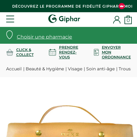
DÉCOUVREZ LE PROGRAMME DE FIDÉLITÉ GIPHAR & MOI
0
Choisir une pharmacie
PRENDRE
ENVOYER
CLICK &
RENDEZ-
MON
COLLECT
VOUS
ORDONNANCE
Accueil
Beauté & Hygiène
Visage
Soin anti-âge
Trousse 