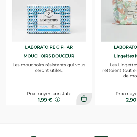
LABORATOIRE GIPHAR
LABORATO
MOUCHOIRS DOUCEUR
Lingettes 
Les mouchoirs résistants qui vous
Les Lingette
seront utiles.
nettoient tout e
de mo
Prix moyen constaté
Prix moye
1,99 €
2,9