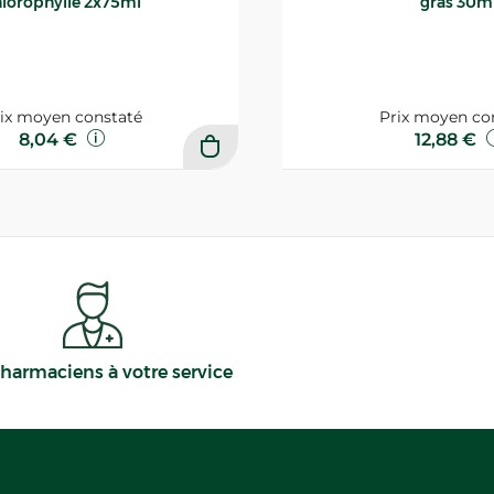
lorophylle 2x75ml
gras 30m
ix moyen constaté
Prix moyen co
8,04 €
12,88 €
harmaciens à votre service