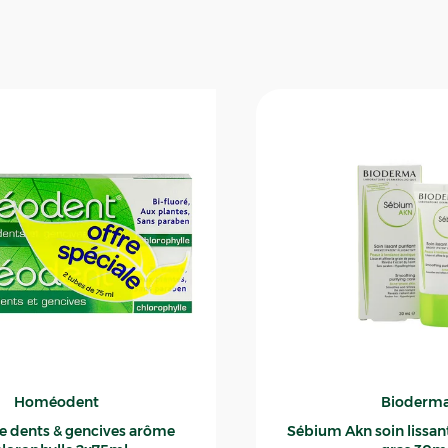
Homéodent
Bioderm
ce dents & gencives arôme
Sébium Akn soin lissant p