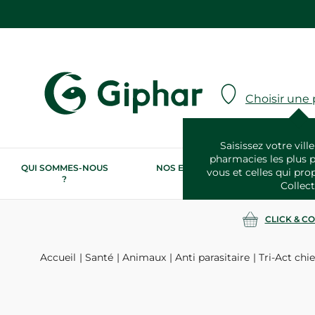
Choisir une
Saisissez votre ville
pharmacies les plus 
QUI SOMMES-NOUS
NOS ENGAGEMENTS
N
vous et celles qui pro
?
RSE
Collect
CLICK & C
Accueil
Santé
Animaux
Anti parasitaire
Tri-Act chie