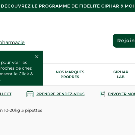
DÉCOUVREZ LE PROGRAMME DE FIDÉLITÉ GIPHAR & MOI
Rejoi
 pharmacie
 pour voir les
proches de chez
OS SERVICES
NOS MARQUES
GIPHAR
posent le Click &
SANTÉ
PROPRES
LAB
.
OLLECT
PRENDRE RENDEZ-VOUS
ENVOYER MO
n 10-20kg 3 pipettes