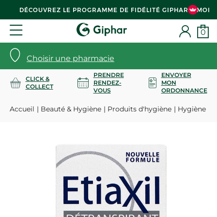
DÉCOUVREZ LE PROGRAMME DE FIDÉLITÉ GIPHAR & MOI
0
Choisir une pharmacie
PRENDRE
ENVOYER
CLICK &
RENDEZ-
MON
COLLECT
VOUS
ORDONNANCE
Accueil
Beauté & Hygiène
Produits d'hygiène
Hygiène co