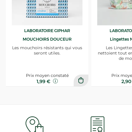
LABORATOIRE GIPHAR
LABORATO
MOUCHOIRS DOUCEUR
Lingettes 
Les mouchoirs résistants qui vous
Les Lingette
seront utiles.
nettoient tout e
de mo
Prix moyen constaté
Prix moye
1,99 €
2,9