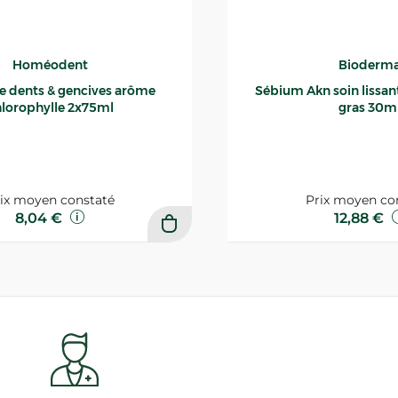
Homéodent
Bioderm
ce dents & gencives arôme
Sébium Akn soin lissant p
lorophylle 2x75ml
gras 30m
ix moyen constaté
Prix moyen co
8,04 €
12,88 €