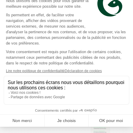
SVR
SVR
Collagen Biotic crème
Sun Secure Extreme gel
rebondissante
ultra mat multi-résistant
régénérante 50ml
SPF50+ 50ml
Prix moyen constaté
Prix moyen constaté
45,06 €
19,01 €