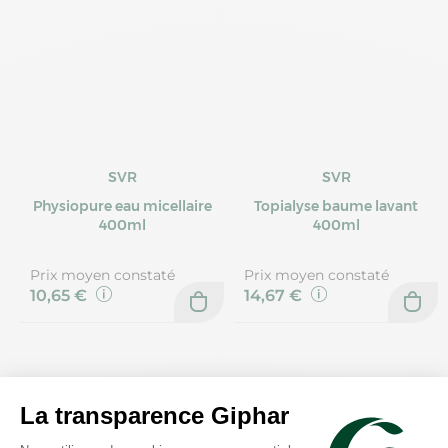
SVR
SVR
Physiopure eau micellaire
Topialyse baume lavant
400ml
400ml
Prix moyen constaté
Prix moyen constaté
10,65 €
14,67 €