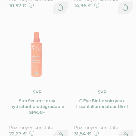
10,52 €
14,96 €
SVR
SVR
Sun Secure spray
C Eye Biotic soin yeux
hydratant biodégradable
lissant illuminateur 15ml
SPF50+
Prix moyen constaté
Prix moyen constaté
22,27 €
31,54 €