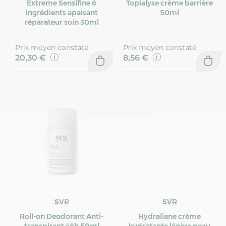
Extreme Sensifine 6
Topialyse crème barrière
ingrédients apaisant
50ml
réparateur soin 30ml
Prix moyen constaté
Prix moyen constaté
20,30 €
8,56 €
SVR
SVR
Roll-on Deodorant Anti-
Hydraliane crème
transpirant 48h 50ml
hydratante légère peau