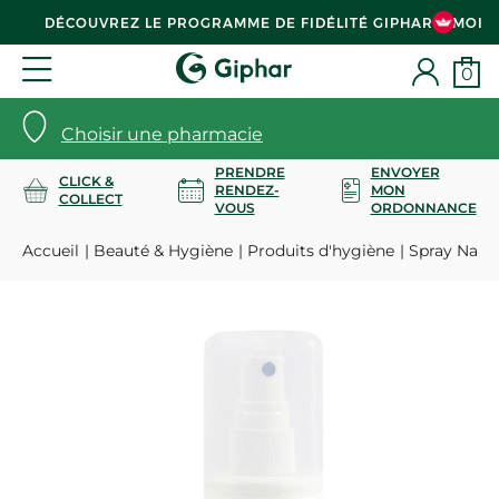
DÉCOUVREZ LE PROGRAMME DE FIDÉLITÉ GIPHAR & MOI
0
Choisir une pharmacie
PRENDRE
ENVOYER
CLICK &
RENDEZ-
MON
COLLECT
VOUS
ORDONNANCE
Accueil
Beauté & Hygiène
Produits d'hygiène
Spray Natur