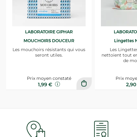
LABORATOIRE GIPHAR
LABORATO
MOUCHOIRS DOUCEUR
Lingettes 
Les mouchoirs résistants qui vous
Les Lingette
seront utiles.
nettoient tout e
de mo
Prix moyen constaté
Prix moye
1,99 €
2,9